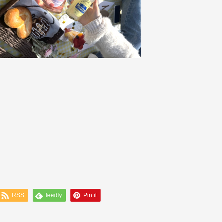
RSS
feedly
Pin it