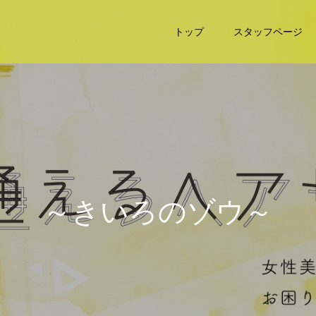
トップ
スタッフページ
～
き
い
ろ
の
ゾ
ウ
～