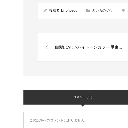
投稿者:
kiironozou
きいろのゾウ
白髪ぼかし×ハイトーンカラー 甲東...
コメント ( 0 )
この記事へのコメントはありません。