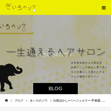
～
き
い
ろ
の
ゾ
ウ
～
BLOG
ブログ
きいろのゾウ
白髪ぼかし×ベージュカラー 甲東園 美容室