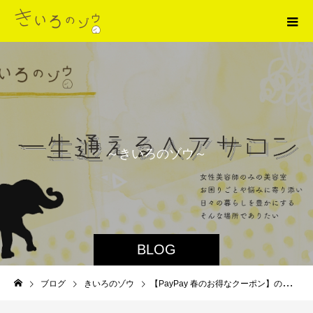
～
き
い
ろ
の
ゾ
ウ
～
BLOG
ブログ
きいろのゾウ
【PayPay 春のお得なクーポン】のお知らせ 甲東園 美容室