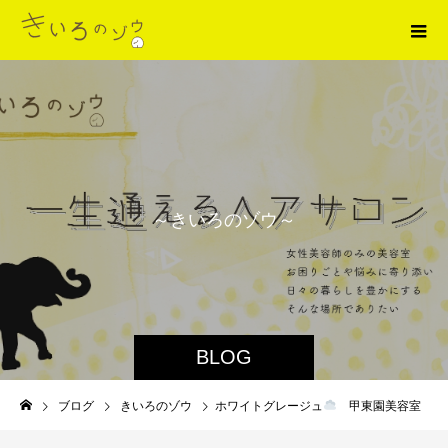
～
き
い
ろ
の
ゾ
ウ
～
BLOG
ブログ
きいろのゾウ
ホワイトグレージュ
甲東園美容室