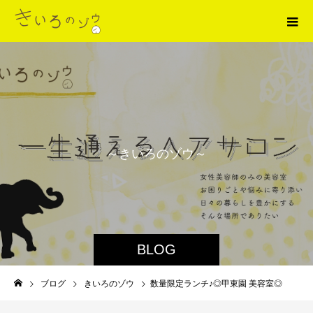
～
き
い
ろ
の
ゾ
ウ
～
BLOG
ブログ
きいろのゾウ
数量限定ランチ♪◎甲東園 美容室◎