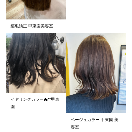
縮毛矯正 甲東園美容室
イヤリングカラー☁︎︎*°甲東
園...
ベージュカラー 甲東園 美
容室