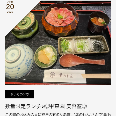
APR
20
2022
きいろのゾウ
数量限定ランチ♪◎甲東園 美容室◎
この間のお休みの日に神戸の有名な老舗、”赤のれん”さんで”黒毛