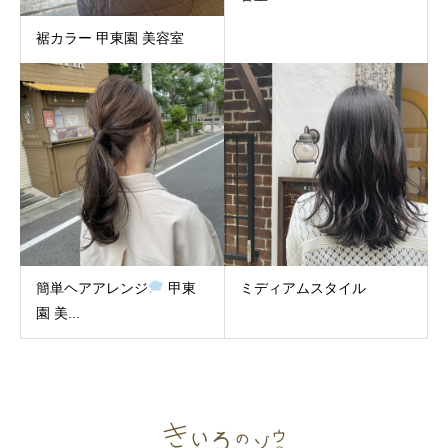
裾カラー 甲東園 美容室
簡単ヘアアレンジ
甲東
ミディアムスタイル
園 美...