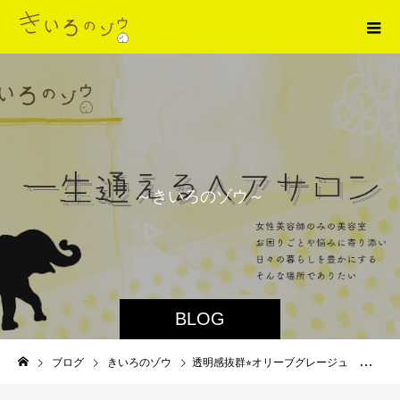
～
き
い
ろ
の
ゾ
ウ
～
BLOG
ブログ
きいろのゾウ
透明感抜群⭐︎オリーブグレージュ 甲東園 美容室