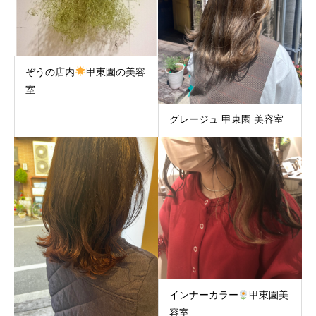
ぞうの店内
甲東園の美容
室
グレージュ 甲東園 美容室
インナーカラー
甲東園美
容室