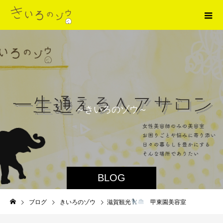
～
き
い
ろ
の
ゾ
ウ
～
BLOG
ブログ
きいろのゾウ
滋賀観光
甲東園美容室