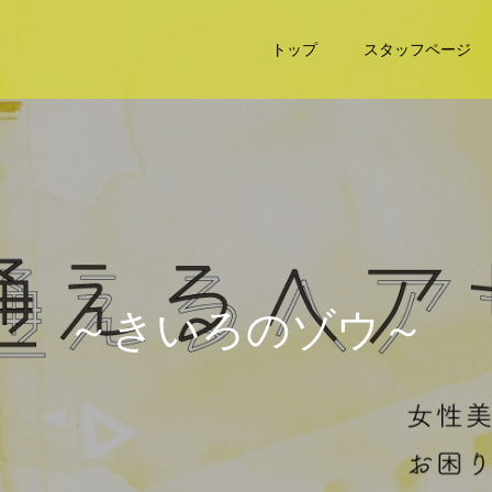
トップ
スタッフページ
～
き
い
ろ
の
ゾ
ウ
～