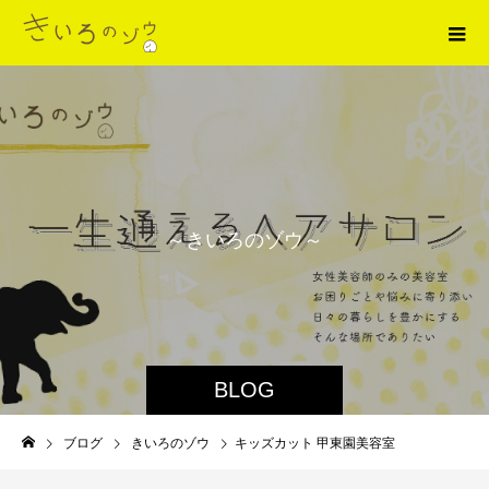
～
き
い
ろ
の
ゾ
ウ
～
BLOG
ブログ
きいろのゾウ
キッズカット 甲東園美容室