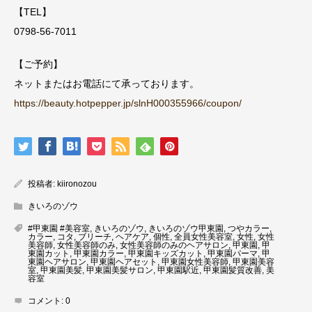
【TEL】
0798-56-7011
【ご予約】
ネットまたはお電話にて承っております。
https://beauty.hotpepper.jp/slnH000355966/coupon/
投稿者:
kiironozou
きいろのゾウ
#甲東園 #美容室
,
きいろのゾウ
,
きいろのゾウ甲東園
,
つやカラー
,
カラー
,
コタ
,
ブリーチ
,
ヘアケア
,
個性
,
全員女性美容室
,
女性
,
女性
美容師
,
女性美容師のみ
,
女性美容師のみのヘアサロン
,
甲東園
,
甲
東園カット
,
甲東園カラー
,
甲東園キッズカット
,
甲東園パーマ
,
甲
東園ヘアサロン
,
甲東園ヘアセット
,
甲東園女性美容師
,
甲東園美容
室
,
甲東園美髪
,
甲東園美髪サロン
,
甲東園駅近
,
甲東園髪質改善
,
美
容室
コメント:
0