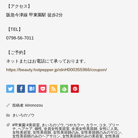
【アクセス】
阪急今津線 甲東園駅 徒歩2分
【TEL】
0798-56-7011
【ご予約】
ネットまたはお電話にて承っております。
https://beauty.hotpepper.jp/slnH000355966/coupon/
投稿者:
kiironozou
きいろのゾウ
#甲東園 #美容室
,
きいろのゾウ
,
つやカラー
,
カラー
,
コタ
,
ブリー
チ
,
ヘアケア
,
個性
,
全員女性美容室
,
全員女性美容師
,
女性に人気
,
女性美容室
,
女性美容師
,
女性美容師のみ
,
女性美容師のみのサロン
,
女性美容師のみのヘアサロン
,
女性美容師のみの美容室
,
女性美容