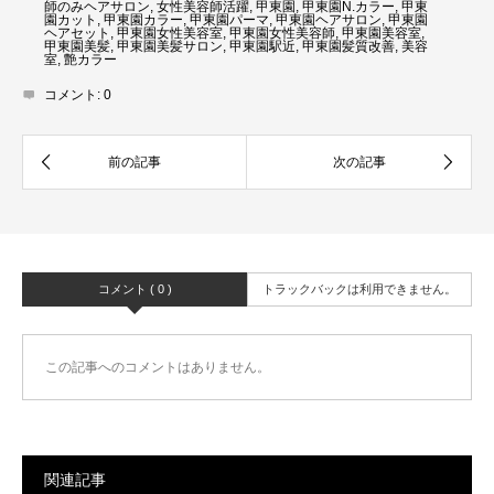
師のみヘアサロン
,
女性美容師活躍
,
甲東園
,
甲東園N.カラー
,
甲東
園カット
,
甲東園カラー
,
甲東園パーマ
,
甲東園ヘアサロン
,
甲東園
ヘアセット
,
甲東園女性美容室
,
甲東園女性美容師
,
甲東園美容室
,
甲東園美髪
,
甲東園美髪サロン
,
甲東園駅近
,
甲東園髪質改善
,
美容
室
,
艶カラー
コメント:
0
コメント ( 0 )
トラックバックは利用できません。
この記事へのコメントはありません。
関連記事