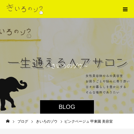
～
き
い
ろ
の
ゾ
ウ
～
BLOG
ブログ
きいろのゾウ
ピンクベージュ 甲東園 美容室