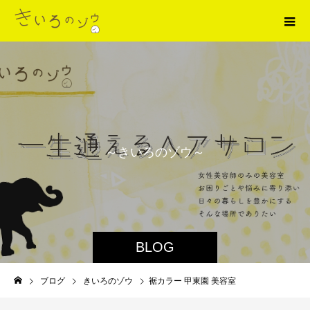
～
き
い
ろ
の
ゾ
ウ
～
BLOG
ブログ
きいろのゾウ
裾カラー 甲東園 美容室