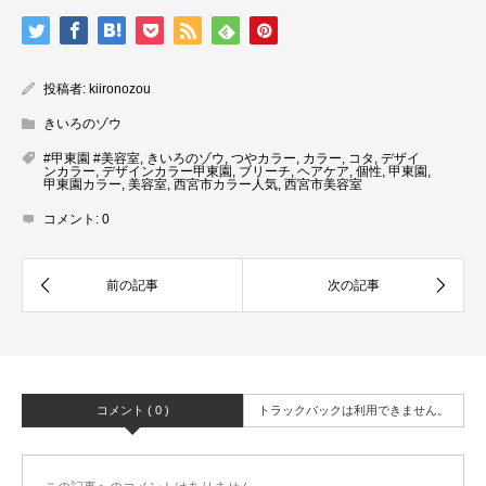
投稿者:
kiironozou
きいろのゾウ
#甲東園 #美容室
,
きいろのゾウ
,
つやカラー
,
カラー
,
コタ
,
デザイ
ンカラー
,
デザインカラー甲東園
,
ブリーチ
,
ヘアケア
,
個性
,
甲東園
,
甲東園カラー
,
美容室
,
西宮市カラー人気
,
西宮市美容室
コメント:
0
コメント ( 0 )
トラックバックは利用できません。