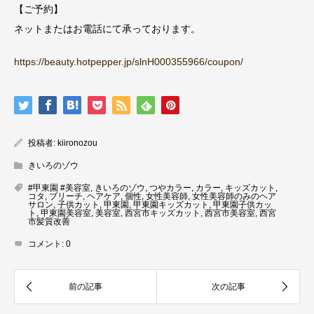
【ご予約】
ネットまたはお電話にて承っております。
https://beauty.hotpepper.jp/slnH000355966/coupon/
投稿者:
kiironozou
きいろのゾウ
#甲東園 #美容室
,
きいろのゾウ
,
つやカラー
,
カラー
,
キッズカット
,
コタ
,
ブリーチ
,
ヘアケア
,
個性
,
女性美容師
,
女性美容師のみのヘア
サロン
,
子供カット
,
甲東園
,
甲東園キッズカット
,
甲東園子供カッ
ト
,
甲東園美容室
,
美容室
,
西宮市キッズカット
,
西宮市美容室
,
西宮
市髪質改善
コメント:
0