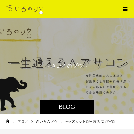
～
き
い
ろ
の
ゾ
ウ
～
BLOG
ブログ
きいろのゾウ
キッズカット◎甲東園 美容室◎