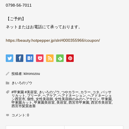
0798-56-7011
【ご予約】
ネットまたはお電話にて承っております。
https://beauty.hotpepper.jp/slnH000355966/coupon/
投稿者:
kiironozou
きいろのゾウ
#甲東園 #美容室
,
きいろのゾウ
,
つやカラー
,
カラー
,
コタ
,
バッサ
リカット
,
ブリーチ
,
ヘアケア
,
ヘアドネーション
,
ヘアドネーショ
ン西宮市
,
個性
,
女性美容師
,
女性美容師のみのヘアサロン
,
甲東園
,
甲東園カット
,
甲東園美容室
,
美容室
,
西宮市甲東園
,
西宮市美容室
,
西宮市髪質改善
コメント:
0