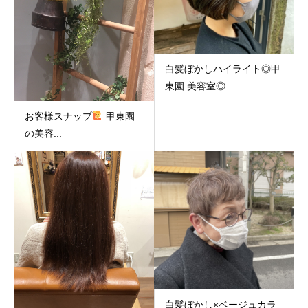
白髪ぼかしハイライト◎甲
東園 美容室◎
お客様スナップ
甲東園
の美容...
白髪ぼかし×ベージュカラ