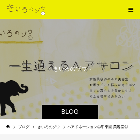
～
き
い
ろ
の
ゾ
ウ
～
BLOG
ブログ
きいろのゾウ
ヘアドネーション◎甲東園 美容室◎