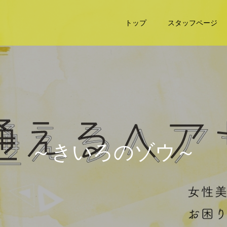
トップ
スタッフページ
～
き
い
ろ
の
ゾ
ウ
～