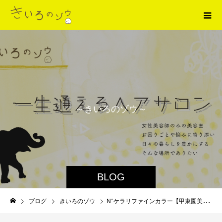
～
き
い
ろ
の
ゾ
ウ
～
BLOG
ブログ
きいろのゾウ
N°ケラリファインカラー【甲東園美容室】【女性スタッフオンリー】【駅近美容室】【髪質改善】