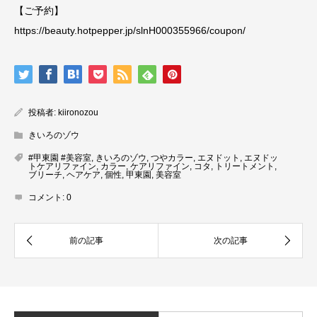
【ご予約】
https://beauty.hotpepper.jp/slnH000355966/coupon/
投稿者:
kiironozou
きいろのゾウ
#甲東園 #美容室
,
きいろのゾウ
,
つやカラー
,
エヌドット
,
エヌドッ
トケアリファイン
,
カラー
,
ケアリファイン
,
コタ
,
トリートメント
,
ブリーチ
,
ヘアケア
,
個性
,
甲東園
,
美容室
コメント:
0