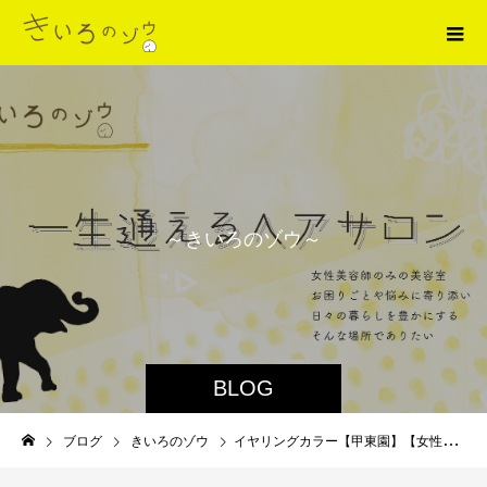
～
き
い
ろ
の
ゾ
ウ
～
BLOG
ブログ
きいろのゾウ
イヤリングカラー【甲東園】【女性スタッフオンリー】【駅近美容室】【髪質改善トリートメント】【N°カラー】