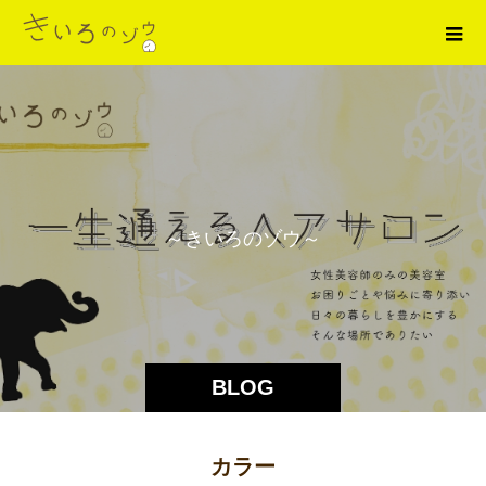
～
き
い
ろ
の
ゾ
ウ
～
BLOG
カラー