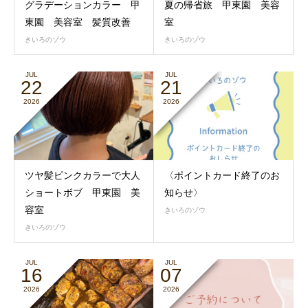
グラデーションカラー 甲
夏の帰省旅 甲東園 美容
東園 美容室 髪質改善
室
きいろのゾウ
きいろのゾウ
JUL
JUL
22
21
2026
2026
ツヤ髪ピンクカラーで大人
〈ポイントカード終了のお
ショートボブ 甲東園 美
知らせ〉
容室
きいろのゾウ
きいろのゾウ
JUL
JUL
16
07
2026
2026