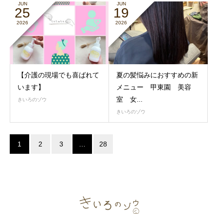
JUN
JUN
25
19
2026
2026
【介護の現場でも喜ばれて
夏の髪悩みにおすすめの新
います】
メニュー 甲東園 美容
室 女...
きいろのゾウ
きいろのゾウ
1
2
3
…
28