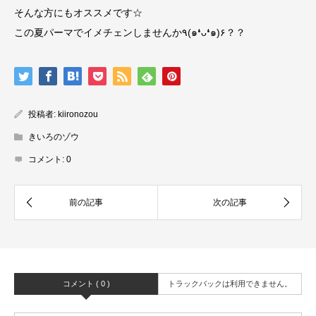
そんな方にもオススメです☆
この夏パーマでイメチェンしませんか٩(๑❛ᴗ❛๑)۶？？
投稿者:
kiironozou
きいろのゾウ
コメント:
0
コメント ( 0 )
トラックバックは利用できません。