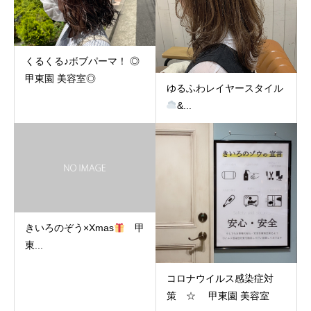
くるくる♪ボブパーマ！ ◎
甲東園 美容室◎
ゆるふわレイヤースタイル‪‪
&...
きいろのぞう×Xmas
甲
東...
コロナウイルス感染症対
策 ☆ 甲東園 美容室