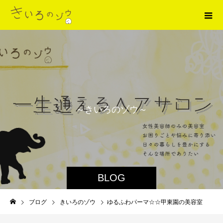
～
き
い
ろ
の
ゾ
ウ
～
BLOG
ブログ
きいろのゾウ
ゆるふわパーマ☆☆甲東園の美容室