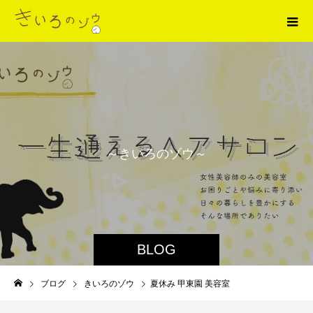
～
き
い
ろ
の
ゾ
ウ
～
BLOG
ブログ
きいろのゾウ
夏休み 甲東園 美容室