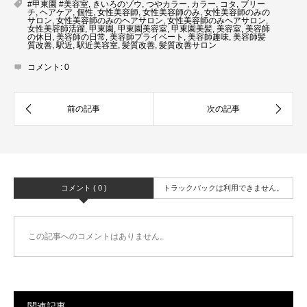
#甲東園 #美容室
,
きいろのゾウ
,
つやカラー
,
カラー
,
コタ
,
ブリー
チ
,
ヘアケア
,
個性
,
女性美容師
,
女性美容師のみ
,
女性美容師のみの
サロン
,
女性美容師のみのヘアサロン
,
女性美容師のみヘアサロン
,
女性美容師活躍
,
甲東園
,
甲東園美容室
,
甲東園美髪
,
美容室
,
美容師
の休日
,
美容師の日常
,
美容師プライベート
,
美容師趣味
,
美容師髪
質改善
,
駅近
,
駅近美容室
,
髪質改善
,
髪質改善サロン
コメント:
0
コメント ( 0 )
トラックバックは利用できません。
この記事へのコメントはありません。
関連記事