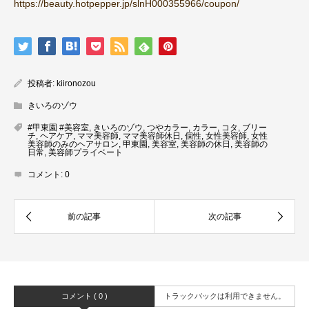
https://beauty.hotpepper.jp/slnH000355966/coupon/
投稿者:
kiironozou
きいろのゾウ
#甲東園 #美容室
,
きいろのゾウ
,
つやカラー
,
カラー
,
コタ
,
ブリー
チ
,
ヘアケア
,
ママ美容師
,
ママ美容師休日
,
個性
,
女性美容師
,
女性
美容師のみのヘアサロン
,
甲東園
,
美容室
,
美容師の休日
,
美容師の
日常
,
美容師プライベート
コメント:
0
コメント ( 0 )
トラックバックは利用できません。