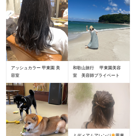
アッシュカラー 甲東園 美
和歌山旅行 甲東園美容
容室
室 美容師プライベート
ミディアムアレンジ
甲東