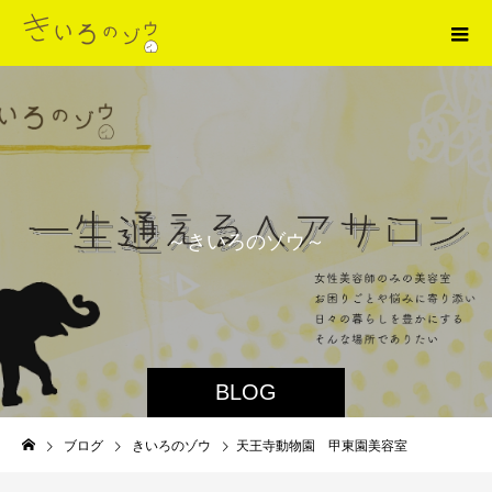
～
き
い
ろ
の
ゾ
ウ
～
BLOG
ブログ
きいろのゾウ
天王寺動物園 甲東園美容室