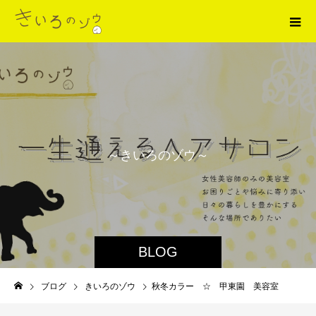
～
き
い
ろ
の
ゾ
ウ
～
BLOG
ブログ
きいろのゾウ
秋冬カラー ☆ 甲東園 美容室