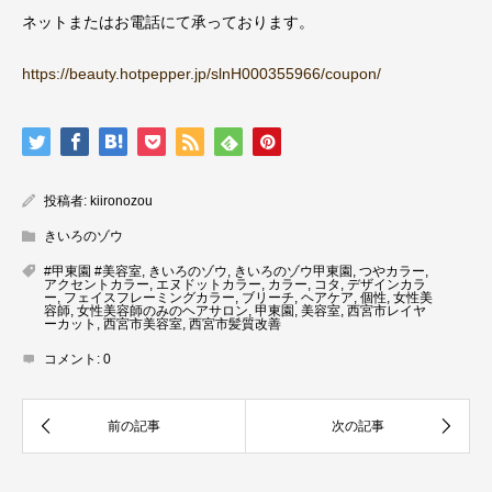
ネットまたはお電話にて承っております。
https://beauty.hotpepper.jp/slnH000355966/coupon/
投稿者:
kiironozou
きいろのゾウ
#甲東園 #美容室
,
きいろのゾウ
,
きいろのゾウ甲東園
,
つやカラー
,
アクセントカラー
,
エヌドットカラー
,
カラー
,
コタ
,
デザインカラ
ー
,
フェイスフレーミングカラー
,
ブリーチ
,
ヘアケア
,
個性
,
女性美
容師
,
女性美容師のみのヘアサロン
,
甲東園
,
美容室
,
西宮市レイヤ
ーカット
,
西宮市美容室
,
西宮市髪質改善
コメント:
0