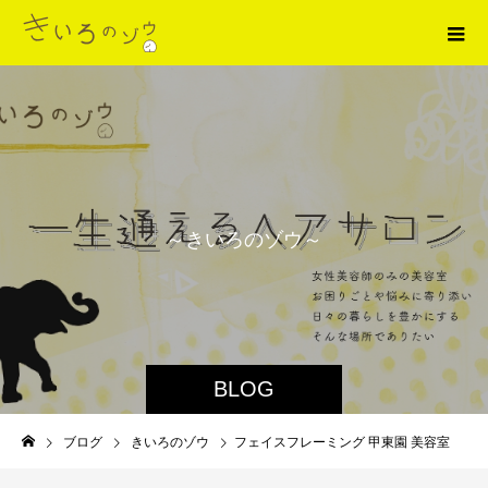
～
き
い
ろ
の
ゾ
ウ
～
BLOG
ブログ
きいろのゾウ
フェイスフレーミング 甲東園 美容室